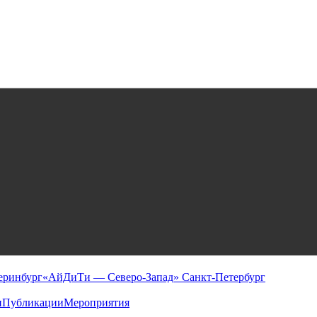
еринбург
«АйДиТи — Северо-Запад» Санкт-Петербург
и
Публикации
Мероприятия