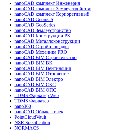
nanoCAD комплект Инженерия
nanoCAD комплект Землеустройство
nanoCAD комплект Корпоративный
nanoCAD GeoniCS
nanoCAD GeoSeries
nanoCAD Землеустройство
nanoCAD Конструкции PS
nanoCAD Металлоконструкции
nanoCAD Стройплощадка
nanoCAD Механика PRO
nanoCAD BIM Строительство
nanoCAD BIM ВК
nanoCAD BIM Вентиляция
nanoCAD BIM Отопление
nanoCAD BIM Электро
nanoCAD BIM СКС
nanoCAD BIM ОПС
TDMS Фарватер Web
TDMS Фарватер
nano360
nanoCAD Облака точек
PointCloudVault
NSR Specification
NORMACS