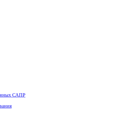
венных САПР
вания