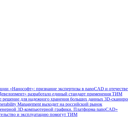
нции «Нанософт»: признание экспертизы в nanoCAD и отечест
Девелопмент» разработало единый стандарт применения ТИМ
ое решение для надежного хранения больших данных 3D-сканиро
nerability Management выходит на российский рынок
женерной 3D-компьютерной графики. Платформа nanoCAD»
ительство и эксплуатацию помогут ТИМ