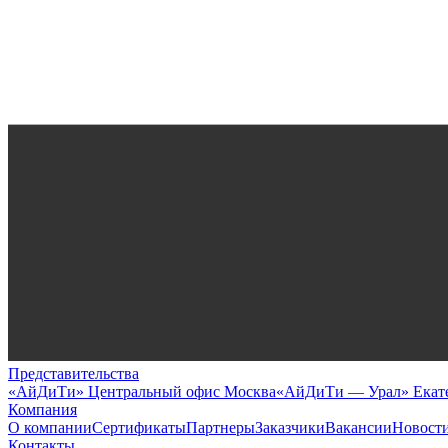
Представительства
«АйДиТи» Центральный офис Москва
«АйДиТи — Урал» Екат
Компания
О компании
Сертификаты
Партнеры
Заказчики
Вакансии
Новост
Контакты