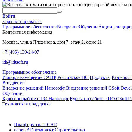
Войти
Зарегистрироваться
Программное обеспечение
Внедрение
Обучение
Акции, спецпре
Контактная информация
Москва, улица Плеханова, дом 7, этаж 2, офис 21
+7 (495) 139-24-07
idt@idtsoft.ru
Программное обеспечение
Импортозамещение САПР
Российское ПО
Продукты
Разработ
Внедрение
Внедрение решений Нанософт
Внедрение решений CSoft Devel
Обучение
Курсы по работе с ПО Нанософт
Курсы по работе с ПО CSoft De
Техническая поддержка
Платформа nanoCAD
nanoCAD комплект Строительство