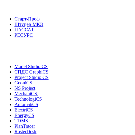
Старт-Проф
Штуцер-МКЭ
ПАССАТ
РЕСУРС
Model Studio CS
СПДС GraphiCS
Project Studio CS
GeoniCS
NS Project
MechaniCS
TechnologiCS
AutomatiCS
ElectriCS
EnergyCS
TDMS
PlanTracer
RasterDesk