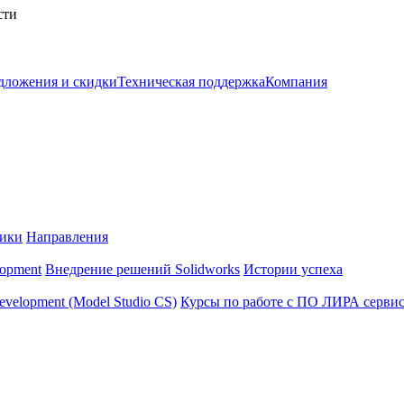
дложения и скидки
Техническая поддержка
Компания
чики
Направления
opment
Внедрение решений Solidworks
Истории успеха
velopment (Model Studio CS)
Курсы по работе с ПО ЛИРА серви