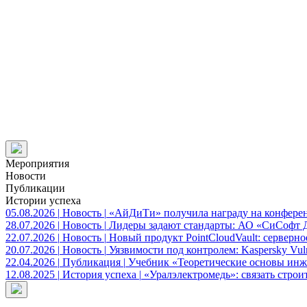
Мероприятия
Новости
Публикации
Истории успеха
05.08.2026
|
Новость
|
«АйДиТи» получила награду на конфере
28.07.2026
|
Новость
|
Лидеры задают стандарты: АО «СиСофт 
22.07.2026
|
Новость
|
Новый продукт PointCloudVault: серверн
20.07.2026
|
Новость
|
Уязвимости под контролем: Kaspersky Vul
22.04.2026
|
Публикация
|
Учебник «Теоретические основы ин
12.08.2025
|
История успеха
|
«Уралэлектромедь»: связать стро