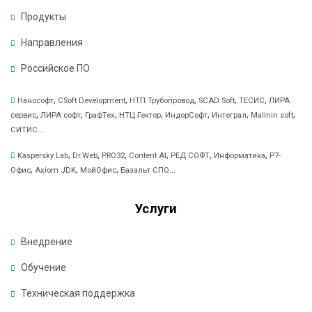
о
Продукты
н
т
Направления
а
Российское ПО
к
т
,
,
,
,
,
Нанософт
CSoft Development
НТП Трубопровод
SCAD Soft
ТЕСИС
ЛИРА
н
,
,
,
,
,
,
,
сервис
ЛИРА софт
ГрафТех
НТЦ Гектор
ИндорСофт
Интеграл
Malinin soft
а
...
СИТИС
я
,
,
,
,
,
,
Kaspersky Lab
Dr.Web
PRO32
Content AI
РЕД СОФТ
Информатика
Р7-
и
,
,
,
...
Офис
Axiom JDK
МойОфис
Базальт СПО
н
ф
Услуги
о
р
Внедрение
м
а
Обучение
ц
Техническая поддержка
и