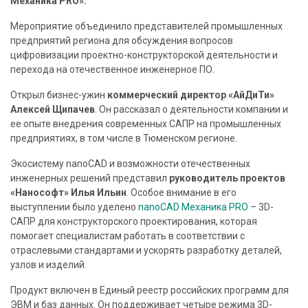
Механика PRO».
Мероприятие объединило представителей промышленных
О
предприятий региона для обсуждения вопросов
б
цифровизации проектно-конструкторской деятельности и
у
перехода на отечественное инженерное ПО.
ч
Открыл бизнес-ужин
коммерческий директор «АйДиТи»
е
Алексей Щипачев
. Он рассказал о деятельности компании и
н
ее опыте внедрения современных САПР на промышленных
и
предприятиях, в том числе в Тюменском регионе.
е
Экосистему nanoCAD и возможности отечественных
инженерных решений представил
руководитель проектов
А
«Нанософт» Илья Ильин
. Особое внимание в его
выступлении было уделено
nanoCAD Механика PRO
– 3D-
к
САПР для конструкторского проектирования, которая
ц
помогает специалистам работать в соответствии с
и
отраслевыми стандартами и ускорять разработку деталей,
и
узлов и изделий.
,
Продукт включен в Единый реестр российских программ для
с
ЭВМ и баз данных. Он поддерживает четыре режима 3D-