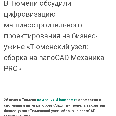
с
В Тюмени обсудили
п
цифровизацию
е
ч
машиностроительного
е
н
проектирования на бизнес-
и
ужине «Тюменский узел:
е
сборка на nanoCAD Механика
В
PRO»
н
е
д
р
е
н
26 июня в Тюмени
компания «Нанософт»
совместно с
системным интегратором «АйДиТи» провела закрытый
и
бизнес-ужин «Тюменский узел: сборка на nanoCAD
е