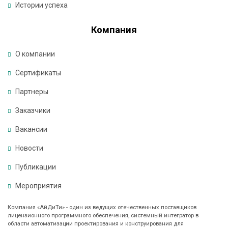
Истории успеха
я
Компания
М
о
О компании
с
к
Сертификаты
в
а
Партнеры
,
Заказчики
у
л
Вакансии
и
ц
Новости
а
П
Публикации
л
Мероприятия
е
х
а
Компания «АйДиТи» - один из ведущих отечественных поставщиков
лицензионного программного обеспечения, системный интегратор в
н
области автоматизации проектирования и конструирования для