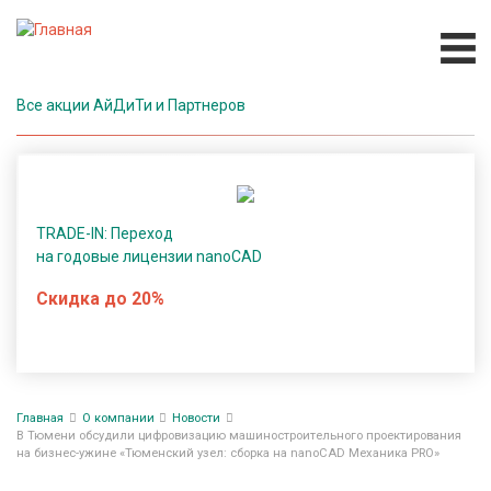
Перейти
к
основному
содержанию
Все акции АйДиТи и Партнеров
П
р
о
г
р
TRADE-IN: Переход
а
на годовые лицензии nanoCAD
м
Скидка до 20%
м
н
о
е
Строка
о
Главная
О компании
Новости
навигации
б
В Тюмени обсудили цифровизацию машиностроительного проектирования
на бизнес-ужине «Тюменский узел: сборка на nanoCAD Механика PRO»
е