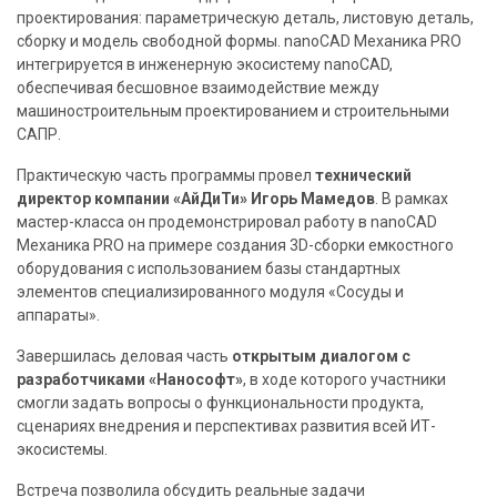
п
проектирования: параметрическую деталь, листовую деталь,
е
сборку и модель свободной формы. nanoCAD Механика PRO
ц
интегрируется в инженерную экосистему nanoCAD,
п
обеспечивая бесшовное взаимодействие между
машиностроительным проектированием и строительными
р
САПР.
е
д
Практическую часть программы провел
технический
л
директор компании «АйДиТи» Игорь Мамедов
. В рамках
мастер-класса он продемонстрировал работу в nanoCAD
о
Механика PRO на примере создания 3D-сборки емкостного
ж
оборудования с использованием базы стандартных
е
элементов специализированного модуля «Сосуды и
н
аппараты».
и
Завершилась деловая часть
открытым диалогом с
я
разработчиками «Нанософт»
, в ходе которого участники
и
смогли задать вопросы о функциональности продукта,
с
сценариях внедрения и перспективах развития всей ИТ-
к
экосистемы.
и
Встреча позволила обсудить реальные задачи