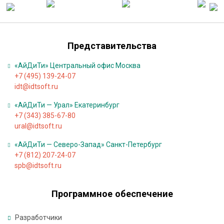
д
е
р
Представительства
ж
к
«АйДиТи» Центральный офис Москва
а
+7 (495) 139-24-07
idt@idtsoft.ru
К
«АйДиТи — Урал» Екатеринбург
о
+7 (343) 385-67-80
м
ural@idtsoft.ru
п
«АйДиТи — Северо-Запад» Санкт-Петербург
а
+7 (812) 207-24-07
н
spb@idtsoft.ru
и
я
Программное обеспечение
К
Разработчики