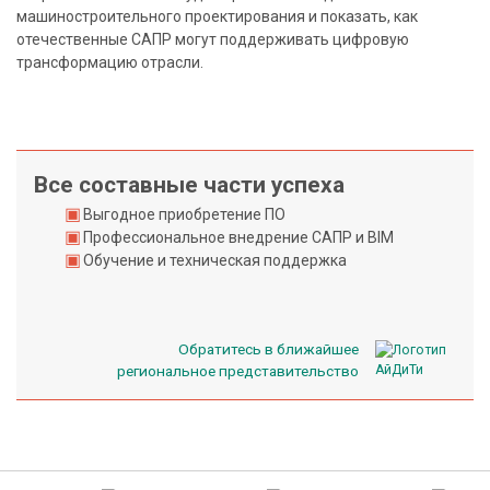
д
машиностроительного проектирования и показать, как
к
отечественные САПР могут поддерживать цифровую
и
трансформацию отрасли.
Т
е
х
Все составные части успеха
н
Выгодное приобретение ПО
и
Профессиональное внедрение САПР и BIM
ч
Обучение и техническая поддержка
е
с
к
Обратитесь в ближайшее
а
региональное представительство
я
п
о
д