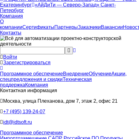
Екатеринбург
«АйДиТи — Северо-Запад» Санкт-
Петербург
Компания
О
компании
Сертификаты
Партнеры
Заказчики
Вакансии
Новос
Контакты
Войти
Зарегистрироваться
Программное обеспечение
Внедрение
Обучение
Акции,
спецпредложения и скидки
Техническая
поддержка
Компания
Контактная информация
Москва, улица Плеханова, дом 7, этаж 2, офис 21
+7 (495) 139-24-07
idt@idtsoft.ru
Программное обеспечение
Импортозамещение САПР
Российское ПО
Продукты