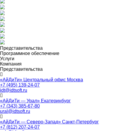
Представительства
Программное обеспечение
Услуги
Компания
Представительства
«АйДиТи» Центральный офис Москва
+7 (495) 139-24-07
idt@idtsoft.ru
«АйДиТи — Урал» Екатеринбург
+7 (343) 385-67-80
ural@idtsoft.ru
«АйДиТи — Северо-Запад» Санкт-Петербург
+7 (812) 207-24-07