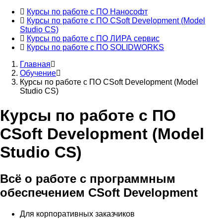
Курсы по работе с ПО Нанософт
Курсы по работе с ПО CSoft Development (Model
Основная
Studio CS)
навигация
Курсы по работе с ПО ЛИРА сервис
Курсы по работе с ПО SOLIDWORKS
Главная
Обучение
Строка
Курсы по работе с ПО CSoft Development (Model
навигации
Studio CS)
Курсы по работе с ПО
CSoft Development (Model
Studio CS)
Всё о работе с программным
обеспечением CSoft Development
Для корпоративных заказчиков