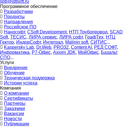
spb@idtsoft.ru
Программное обеспечение
Разработчики
Продукты
Направления
Российское ПО
Нанософт
,
CSoft Development
,
НТП Трубопровод
,
SCAD
Soft
,
ТЕСИС
,
ЛИРА сервис
,
ЛИРА софт
,
ГрафТех
,
НТЦ
Гектор
,
ИндорСофт
,
Интеграл
,
Malinin soft
,
СИТИС
...
Kaspersky Lab
,
Dr.Web
,
PRO32
,
Content AI
,
РЕД СОФТ
,
Информатика
,
Р7-Офис
,
Axiom JDK
,
МойОфис
,
Базальт
СПО
...
Услуги
Внедрение
Обучение
Техническая поддержка
Истории успеха
Компания
О компании
Сертификаты
Партнеры
Заказчики
Вакансии
Новости
Публикации