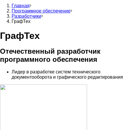
Основная
Главная
навигация
Программное обеспечение
Строка
Разработчики
по
навигации
ГрафТех
разработчикам
ГрафТех
ПО
и
Отечественный разработчик
оборудования
программного обеспечения
Лидер в разработке систем технического
документооборота и графического редактирования