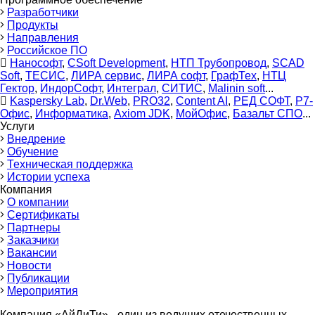
Разработчики
Продукты
Направления
Российское ПО
Нанософт
,
CSoft Development
,
НТП Трубопровод
,
SCAD
Soft
,
ТЕСИС
,
ЛИРА сервис
,
ЛИРА софт
,
ГрафТех
,
НТЦ
Гектор
,
ИндорСофт
,
Интеграл
,
СИТИС
,
Malinin soft
...
Kaspersky Lab
,
Dr.Web
,
PRO32
,
Content AI
,
РЕД СОФТ
,
Р7-
Офис
,
Информатика
,
Axiom JDK
,
МойОфис
,
Базальт СПО
...
Услуги
Внедрение
Обучение
Техническая поддержка
Истории успеха
Компания
О компании
Сертификаты
Партнеры
Заказчики
Вакансии
Новости
Публикации
Мероприятия
Компания «АйДиТи» - один из ведущих отечественных