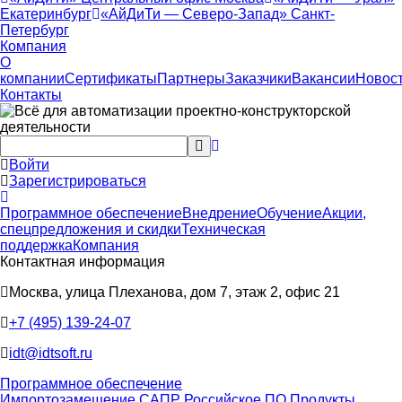
Екатеринбург
«АйДиТи — Северо-Запад» Санкт-
Петербург
Компания
О
компании
Сертификаты
Партнеры
Заказчики
Вакансии
Новос
Контакты
Войти
Зарегистрироваться
Программное обеспечение
Внедрение
Обучение
Акции,
спецпредложения и скидки
Техническая
поддержка
Компания
Контактная информация
Москва, улица Плеханова, дом 7, этаж 2, офис 21
+7 (495) 139-24-07
idt@idtsoft.ru
Программное обеспечение
Импортозамещение САПР
Российское ПО
Продукты