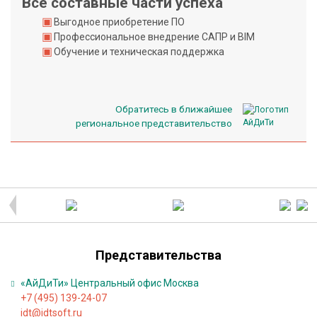
Все составные части успеха
п
е
Выгодное приобретение ПО
Профессиональное внедрение САПР и BIM
ц
Обучение и техническая поддержка
п
р
е
д
Обратитесь в ближайшее
региональное представительство
л
о
ж
е
н
и
я
и
Представительства
с
«АйДиТи» Центральный офис Москва
к
+7 (495) 139-24-07
и
idt@idtsoft.ru