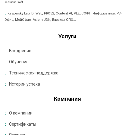
...
Malinin soft
д
е
,
,
,
,
,
,
Kaspersky Lab
Dr.Web
PRO32
Content AI
РЕД СОФТ
Информатика
Р7-
,
,
,
...
р
Офис
МойОфис
Axiom JDK
Базальт СПО
ж
к
Услуги
а
Внедрение
К
Обучение
о
Техническая поддержка
м
п
Истории успеха
а
н
Компания
и
я
О компании
Сертификаты
К