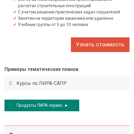
расчетах строительных конструкций
С учетом решения практических задач слушателей
О
Занятия на территории заказчика или удаленно
б
Учебные группы от 5 до 10 человек
у
ч
е
Узнать стоимость
н
и
е
Примеры тематических планов
А
Курсы по ЛИРА-САПР
к
ц
и
Продукты ЛИРА сервис ►
и
,
с