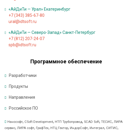
д
к
«АйДиТи — Урал» Екатеринбург
+7 (343) 385-67-80
и
ural@idtsoft.ru
«АйДиТи — Северо-Запад» Санкт-Петербург
Т
+7 (812) 207-24-07
е
spb@idtsoft.ru
х
н
Программное обеспечение
и
ч
Разработчики
е
с
Продукты
к
Направления
а
я
Российское ПО
п
,
,
,
,
,
о
Нанософт
CSoft Development
НТП Трубопровод
SCAD Soft
ТЕСИС
ЛИРА
,
,
,
,
,
,
,
сервис
ЛИРА софт
ГрафТех
НТЦ Гектор
ИндорСофт
Интеграл
СИТИС
д