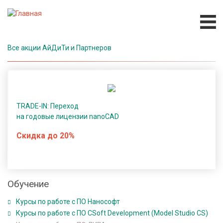
Перейти
к
основному
содержанию
Все акции АйДиТи и Партнеров
П
р
о
г
р
TRADE-IN: Переход
а
на годовые лицензии nanoCAD
м
Скидка до 20%
м
н
о
е
Обучение
о
б
Основная
Курсы по работе с ПО Нанософт
е
навигация
Курсы по работе с ПО CSoft Development (Model Studio CS)