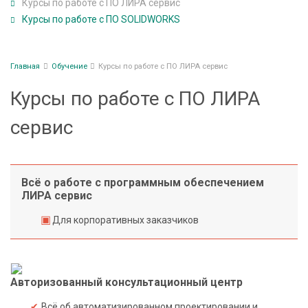
с
Курсы по работе с ПО ЛИРА сервис
п
Курсы по работе с ПО SOLIDWORKS
е
ч
Строка
Главная
Обучение
Курсы по работе с ПО ЛИРА сервис
е
навигации
н
Курсы по работе с ПО ЛИРА
и
е
сервис
В
н
Всё о работе с программным обеспечением
ЛИРА сервис
е
д
Для корпоративных заказчиков
р
е
н
и
Авторизованный консультационный центр
е
Всё об автоматизированном проектировании и