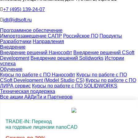
+7 (495) 139-24-07
idt@idtsoft.ru
Программное обеспечение
Импортозамещение САПР
Российское ПО
Продукты
Разработчики
Направления
Внедрение
Внедрение решений Нанософт
Внедрение решений CSoft
Development
Внедрение решений Solidworks
Истории
успеха
Обучение
Курсы по работе с ПО Нанософт
Курсы по работе с ПО
CSoft Development (Model Studio CS)
Курсы по работе с ПО
ЛИРА сервис
Курсы по работе с ПО SOLIDWORKS
Техническая поддержка
Все акции АйДиТи и Партнеров
TRADE-IN: Переход
на годовые лицензии nanoCAD