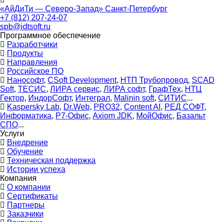
«АйДиТи — Северо-Запад» Санкт-Петербург
+7 (812) 207-24-07
spb@idtsoft.ru
Программное обеспечение
Разработчики
Продукты
Направления
Российское ПО
Нанософт
,
CSoft Development
,
НТП Трубопровод
,
SCAD
Soft
,
ТЕСИС
,
ЛИРА сервис
,
ЛИРА софт
,
ГрафТех
,
НТЦ
Гектор
,
ИндорСофт
,
Интеграл
,
Malinin soft
,
СИТИС
...
Kaspersky Lab
,
Dr.Web
,
PRO32
,
Content AI
,
РЕД СОФТ
,
Информатика
,
Р7-Офис
,
Axiom JDK
,
МойОфис
,
Базальт
СПО
...
Услуги
Внедрение
Обучение
Техническая поддержка
Истории успеха
Компания
О компании
Сертификаты
Партнеры
Заказчики