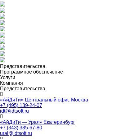
Представительства
Программное обеспечение
Услуги
Компания
Представительства
«АйДиТи» Центральный офис Москва
+7 (495) 139-24-07
idt@idtsoft.ru
«АйДиТи — Урал» Екатеринбург
+7 (343) 385-67-80
ural@idtsoft.ru