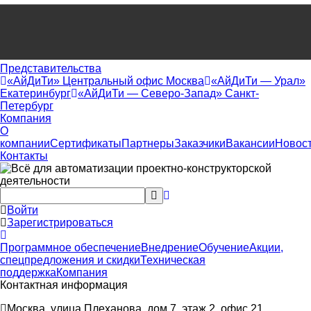
Представительства
«АйДиТи» Центральный офис Москва
«АйДиТи — Урал»
Екатеринбург
«АйДиТи — Северо-Запад» Санкт-
Петербург
Компания
О
компании
Сертификаты
Партнеры
Заказчики
Вакансии
Новос
Контакты
Войти
Зарегистрироваться
Программное обеспечение
Внедрение
Обучение
Акции,
спецпредложения и скидки
Техническая
поддержка
Компания
Контактная информация
Москва, улица Плеханова, дом 7, этаж 2, офис 21