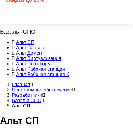
Скидка до 20%
Базальт СПО
Альт СП
Альт Сервер
Основная
Альт Домен
навигация
Альт Виртуализация
Альт Платформа
по
Альт Рабочая станция
разработчикам
Альт Рабочая станция К
ПО
Главная
и
Программное обеспечение
Строка
Разработчики
оборудования
навигации
Базальт СПО
Альт СП
Альт СП