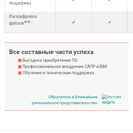
о
поддержка
н
Расшифровка
т
**
✔
✔
файлов
а
к
т
н
Все составные части успеха
а
Выгодное приобретение ПО
я
Профессиональное внедрение САПР и BIM
и
Обучение и техническая поддержка
н
ф
о
Обратитесь в ближайшее
р
региональное представительство
м
а
ц
и