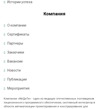
Истории успеха
+
7
Компания
(
4
О компании
9
5
Сертификаты
)
Партнеры
1
3
Заказчики
9
-
Вакансии
2
4
Новости
-
Публикации
0
7
Мероприятия
i
Компания «АйДиТи» - один из ведущих отечественных поставщиков
лицензионного программного обеспечения, системный интегратор в
d
области автоматизации проектирования и конструирования для
t