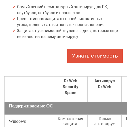
Самый легкий несигнатурный антивирус для ПК,
О
ноутбуков, нетбуков и планшетов
Превентивная защита от новейших активных
б
угроз, целевых атак и попыток проникновения
у
Защита от уязвимостей «нулевого дня», которые еще
ч
не известны вашему антивирусу
е
н
Узнать стоимость
и
е
А
Dr.Web
Антивирус
к
Security
Dr.Web
ц
Space
и
Поддерживаемые ОС
и
,
Комплексная
Только
с
Windows
защита
антивирус