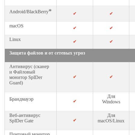
п
е
*
Android/BlackBerry
✔
✔
ц
п
macOS
✔
✔
р
е
Linux
✔
✔
д
Защита файлов и от сетевых угроз
л
о
Антивирус (сканер
ж
и Файловый
е
✔
✔
монитор SpIDer
Guard)
н
и
Для
я
Брандмауэр
✔
Windows
и
с
Веб-антивирус
Для
✔
SpIDer Gate
macOS/Linux
к
и
Почтовый монитор