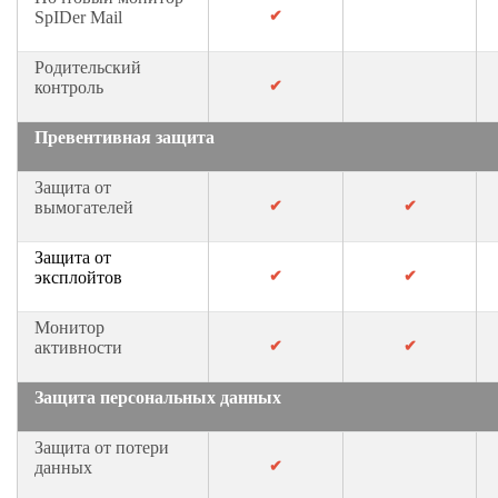
д
✔
SpIDer Mail
к
и
Родительский
✔
контроль
Т
Превентивная защита
е
х
Защита от
✔
✔
вымогателей
н
и
Защита от
ч
✔
✔
эксплойтов
е
с
Монитор
✔
✔
активности
к
а
Защита персональных данных
я
п
Защита от потери
о
✔
данных
д