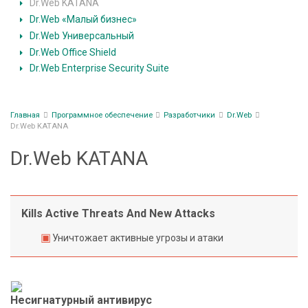
с
по
Dr.Web KATANA
п
разработчикам
Dr.Web «Малый бизнес»
е
Dr.Web Универсальный
ПО
ч
Dr.Web Office Shield
и
Dr.Web Enterprise Security Suite
е
оборудования
н
и
Строка
Главная
Программное обеспечение
Разработчики
Dr.Web
е
навигации
Dr.Web KATANA
Dr.Web KATANA
В
н
е
д
Kills Active Threats And New Attacks
р
Уничтожает активные угрозы и атаки
е
н
и
е
Несигнатурный антивирус