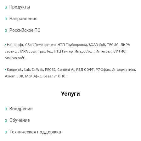
о
Продукты
в
а
Направления
,
д
Российское ПО
о
м
,
,
,
,
,
Нанософт
CSoft Development
НТП Трубопровод
SCAD Soft
ТЕСИС
ЛИРА
7
,
,
,
,
,
,
,
сервис
ЛИРА софт
ГрафТех
НТЦ Гектор
ИндорСофт
Интеграл
СИТИС
,
...
Malinin soft
э
т
,
,
,
,
,
,
,
Kaspersky Lab
Dr.Web
PRO32
Content AI
РЕД СОФТ
Р7-Офис
Информатика
а
,
,
...
Axiom JDK
МойОфис
Базальт СПО
ж
2
Услуги
,
о
ф
Внедрение
и
с
Обучение
2
Техническая поддержка
1