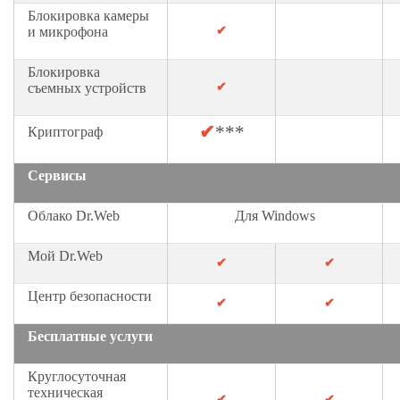
д
Блокировка камеры
✔
и микрофона
е
р
Блокировка
ж
✔
съемных устройств
к
а
✔
***
Криптограф
Сервисы
К
о
Облако Dr.Web
Для Windows
м
п
Мой Dr.Web
✔
✔
а
н
Центр безопасности
✔
✔
и
я
Бесплатные услуги
Круглосуточная
К
техническая
✔
✔