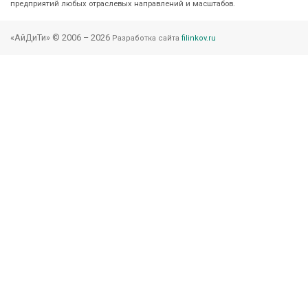
предприятий любых отраслевых направлений и масштабов.
@
i
«АйДиТи» © 2006 – 2026
Разработка сайта
filinkov.ru
d
t
s
o
f
t
.
r
u