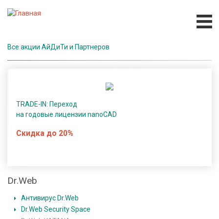
Перейти
к
основному
содержанию
Все акции АйДиТи и Партнеров
П
р
о
г
р
TRADE-IN: Переход
а
на годовые лицензии nanoCAD
м
Скидка до 20%
м
н
о
е
Dr.Web
о
б
Основная
Антивирус Dr.Web
е
навигация
Dr.Web Security Space