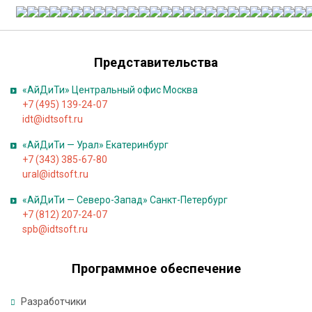
я
М
Представительства
о
с
«АйДиТи» Центральный офис Москва
к
+7 (495) 139-24-07
в
idt@idtsoft.ru
а
,
«АйДиТи — Урал» Екатеринбург
у
+7 (343) 385-67-80
л
ural@idtsoft.ru
и
ц
«АйДиТи — Северо-Запад» Санкт-Петербург
а
+7 (812) 207-24-07
П
spb@idtsoft.ru
л
е
Программное обеспечение
х
а
н
Разработчики