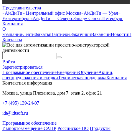
Представительства
«АйДиТи» Центральный офис Москва
«АйДиТи — Урал»
Екатеринбург
«АйДиТи — Северо-Запад» Санкт-Петербург
Компания
О
компании
Сертификаты
Партнеры
Заказчики
Вакансии
Новости
П
Контакты
Войти
Зарегистрироваться
Программное обеспечение
Внедрение
Обучение
Акции,
спецпредложения и скидки
Техническая поддержка
Компания
Контактная информация
Москва, улица Плеханова, дом 7, этаж 2, офис 21
+7 (495) 139-24-07
idt@idtsoft.ru
Программное обеспечение
Импортозамещение САПР
Российское ПО
Продукты