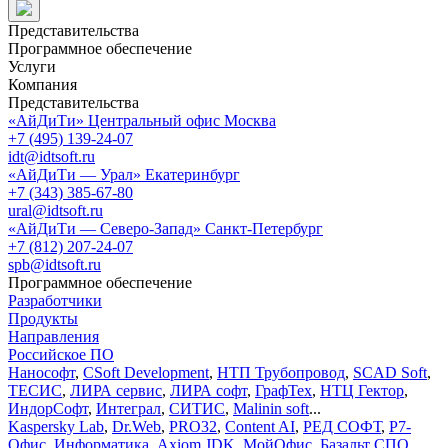
Представительства
Программное обеспечение
Услуги
Компания
Представительства
«АйДиТи» Центральный офис Москва
+7 (495) 139-24-07
idt@idtsoft.ru
«АйДиТи — Урал» Екатеринбург
+7 (343) 385-67-80
ural@idtsoft.ru
«АйДиТи — Северо-Запад» Санкт-Петербург
+7 (812) 207-24-07
spb@idtsoft.ru
Программное обеспечение
Разработчики
Продукты
Направления
Российское ПО
Нанософт
,
CSoft Development
,
НТП Трубопровод
,
SCAD Soft
,
ТЕСИС
,
ЛИРА сервис
,
ЛИРА софт
,
ГрафТех
,
НТЦ Гектор
,
ИндорСофт
,
Интеграл
,
СИТИС
,
Malinin soft
...
Kaspersky Lab
,
Dr.Web
,
PRO32
,
Content AI
,
РЕД СОФТ
,
Р7-
Офис
,
Информатика
,
Axiom JDK
,
МойОфис
,
Базальт СПО
...