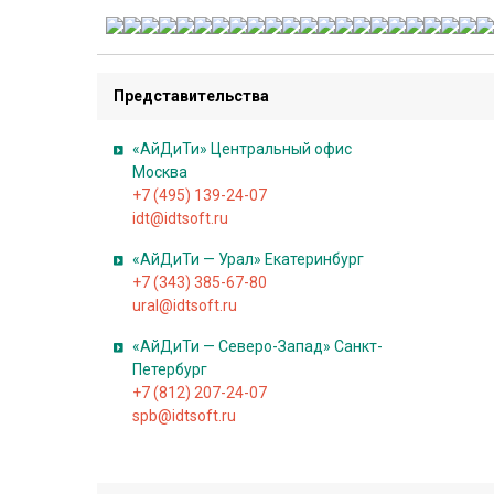
п
е
ц
п
Представительства
р
е
«АйДиТи» Центральный офис
д
Москва
+7 (495) 139-24-07
л
idt@idtsoft.ru
о
ж
«АйДиТи — Урал» Екатеринбург
е
+7 (343) 385-67-80
ural@idtsoft.ru
н
и
«АйДиТи — Северо-Запад» Санкт-
я
Петербург
и
+7 (812) 207-24-07
spb@idtsoft.ru
с
к
и