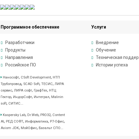
Программное обеспечение
Услуги
Разработчики
Внедрение
Продукты
Обучение
Направления
Техническая подде
Российское ПО
Истории успеха
,
,
Нанософт
CSoft Development
НТП
,
,
,
Трубопровод
SCAD Soft
ТЕСИС
ЛИРА
,
,
,
сервис
ЛИРА софт
ГрафТех
НТЦ
,
,
,
Гектор
ИндорСофт
Интеграл
Malinin
,
...
soft
СИТИС
,
,
,
Kaspersky Lab
Dr.Web
PRO32
Content
,
,
,
,
AI
РЕД СОФТ
Информатика
Р7-Офис
,
,
...
Axiom JDK
МойОфис
Базальт СПО