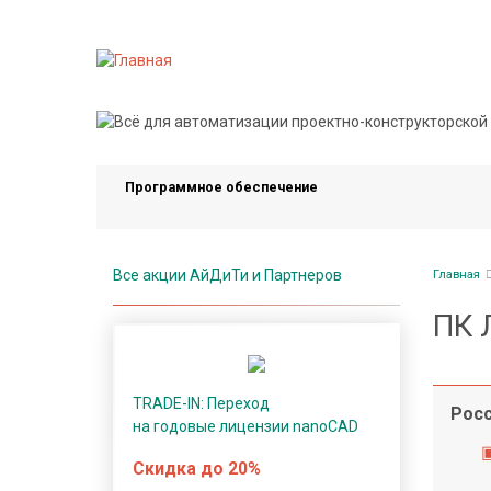
Перейти
к
основному
содержанию
П
р
о
Программное обеспечение
г
р
а
Стро
м
Все акции АйДиТи и Партнеров
Главная
нави
м
ПК 
н
о
е
TRADE-IN: Переход
о
Росс
на годовые лицензии nanoCAD
б
е
Скидка до 20%