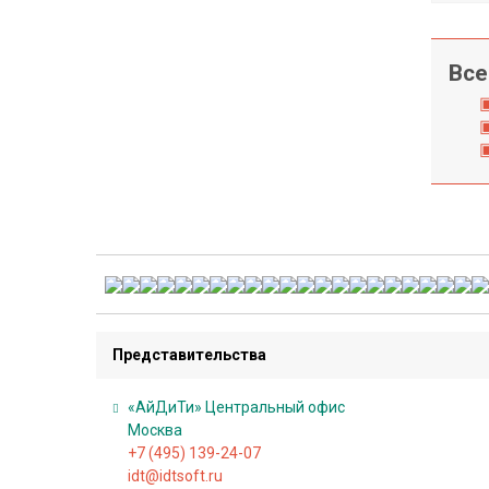
О
Все
б
у
ч
е
н
и
е
А
к
Представительства
ц
и
«АйДиТи» Центральный офис
и
Москва
,
+7 (495) 139-24-07
с
idt@idtsoft.ru