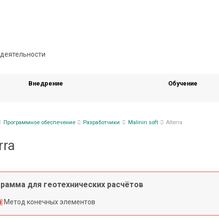
Внедрение
Обучение
ка
Программное обеспечение
Разработчики
Malinin soft
Alterra
гации
rra
рамма для геотехнических расчётов
Метод конечных элементов