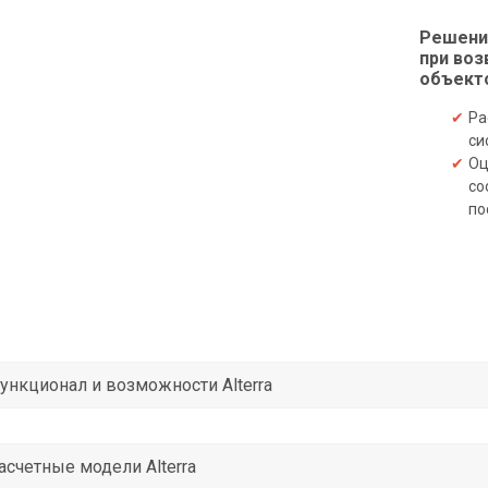
Решени
при воз
объект
Ра
си
Оц
со
по
ункционал и возможности Alterra
асчетные модели Alterra