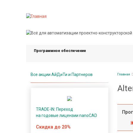
Перейти
к
основному
содержанию
П
р
о
Программное обеспечение
г
р
а
Стро
м
Все акции АйДиТи и Партнеров
Главная
нави
м
Alte
н
о
е
TRADE-IN: Переход
о
Прог
на годовые лицензии nanoCAD
б
е
Скидка до 20%