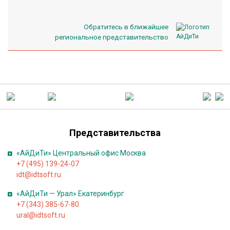
п
е
Обратитесь в ближайшее
ц
региональное представительство
п
р
е
д
л
о
ж
е
Представительства
н
«АйДиТи» Центральный офис Москва
и
+7 (495) 139-24-07
я
idt@idtsoft.ru
и
«АйДиТи — Урал» Екатеринбург
с
+7 (343) 385-67-80
к
ural@idtsoft.ru
и