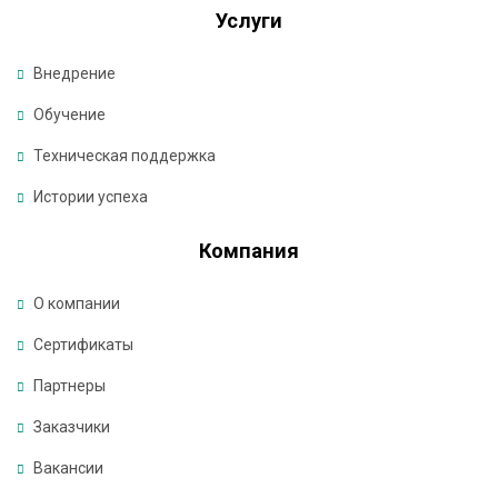
д
Услуги
е
р
Внедрение
ж
Обучение
к
Техническая поддержка
а
Истории успеха
К
Компания
о
м
О компании
п
а
Сертификаты
н
Партнеры
и
я
Заказчики
Вакансии
К