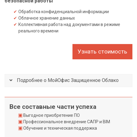
безопасной работы
Обработка конфиденциальной информации
О
Облачное хранение данных
б
Коллективная работа над документами в режиме
у
реального времени
ч
е
Узнать стоимость
н
и
е
Подробнее о МойОфис Защищенное Облако
А
к
ц
Все составные части успеха
и
и
Выгодное приобретение ПО
Профессиональное внедрение САПР и BIM
,
Обучение и техническая поддержка
с