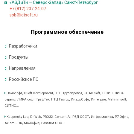
д
«АйДиТи — Северо-Запад» Санкт-Петербург
+7 (812) 207-24-07
к
spb@idtsoft.ru
и
Программное обеспечение
Т
е
Разработчики
х
н
Продукты
и
Направления
ч
е
Российское ПО
с
,
,
,
,
,
Нанософт
CSoft Development
НТП Трубопровод
SCAD Soft
ТЕСИС
ЛИРА
к
,
,
,
,
,
,
,
сервис
ЛИРА софт
ГрафТех
НТЦ Гектор
ИндорСофт
Интеграл
Malinin soft
а
...
СИТИС
я
п
,
,
,
,
,
,
,
Kaspersky Lab
Dr.Web
PRO32
Content AI
РЕД СОФТ
Информатика
Р7-Офис
,
,
...
Axiom JDK
МойОфис
Базальт СПО
о
д