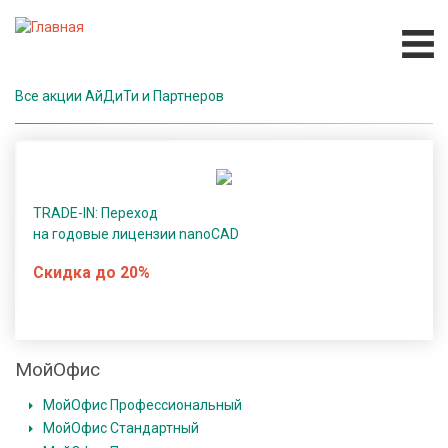
Перейти
к
основному
содержанию
Все акции АйДиТи и Партнеров
П
р
о
г
р
TRADE-IN: Переход
а
на годовые лицензии nanoCAD
м
Скидка до 20%
м
н
о
е
МойОфис
о
б
Основная
МойОфис Профессиональный
е
навигация
МойОфис Стандартный