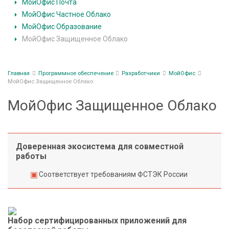
с
по
МойОфис Почта
п
разработчикам
МойОфис Частное Облако
е
МойОфис Образование
ПО
ч
МойОфис Защищенное Облако
и
е
оборудования
н
Строка
Главная
Программное обеспечение
Разработчики
МойОфис
и
навигации
МойОфис Защищенное Облако
е
МойОфис Защищенное Облако
В
н
е
Доверенная экосистема для совместной
работы
д
р
Соответствует требованиям ФСТЭК России
е
н
и
Набор сертифицированных приложений для
е