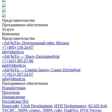
Представительства
Программное обеспечение
Услуги
Компания
Представительства
«АйДиТи» Центральный офис Москва
+7 (495) 139-24-07
idt@idtsoft.ru
«АйДиТи — Урал» Екатеринбург
+7 (343) 385-67-80
ural@idtsoft.ru
«АйДиТи — Северо-Запад» Санкт-Петербург
+7 (812) 207-24-07
spb@idtsoft.ru
Программное обеспечение
Разработчики
Продукты
Направления
Российское ПО
Нанософт
,
CSoft Development
,
НТП Трубопровод
,
SCAD Soft
,
ТЕСИС
,
ЛИРА сервис
,
ЛИРА софт
,
ГрафТех
,
НТЦ Гектор
,