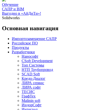
Обучение
САПР и BIM
Выгодно в «АйДиТи»!
Solidworks
Основная навигация
Импортозамещение САПР
Российское ПО
Продукты
Разработчики
Нанософт
CSoft Development
Топ Системы
НТП Трубопровод
SCAD Soft
Кредо-Диалог
ЛИРА сервис
ЛИРА софт
ТЕСИС
ГрафТех
Malinin soft
ИндорСофт
Интеграл