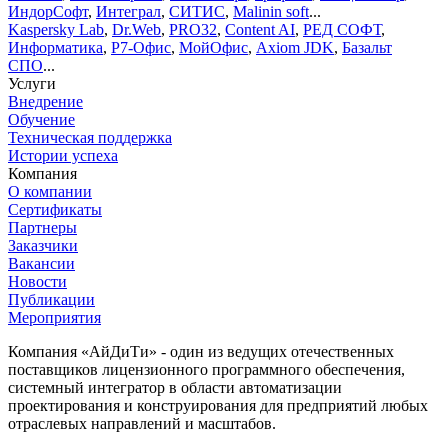
ИндорСофт
,
Интеграл
,
СИТИС
,
Malinin soft
...
Kaspersky Lab
,
Dr.Web
,
PRO32
,
Content AI
,
РЕД СОФТ
,
Информатика
,
Р7-Офис
,
МойОфис
,
Axiom JDK
,
Базальт
СПО
...
Услуги
Внедрение
Обучение
Техническая поддержка
Истории успеха
Компания
О компании
Сертификаты
Партнеры
Заказчики
Вакансии
Новости
Публикации
Мероприятия
Компания «АйДиТи» - один из ведущих отечественных
поставщиков лицензионного программного обеспечения,
системный интегратор в области автоматизации
проектирования и конструирования для предприятий любых
отраслевых направлений и масштабов.