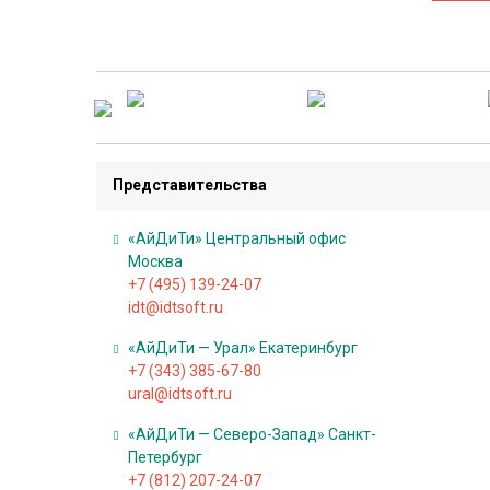
О
б
у
ч
е
н
Представительства
и
«АйДиТи» Центральный офис
е
Москва
+7 (495) 139-24-07
А
idt@idtsoft.ru
к
«АйДиТи — Урал» Екатеринбург
ц
+7 (343) 385-67-80
и
ural@idtsoft.ru
и
«АйДиТи — Северо-Запад» Санкт-
,
Петербург
с
+7 (812) 207-24-07