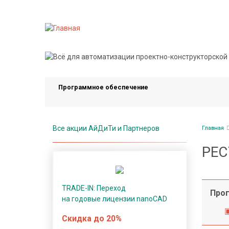
Перейти
к
основному
содержанию
П
р
о
Программное обеспечение
г
р
а
Стро
м
Все акции АйДиТи и Партнеров
Главная
нави
м
РЕС
н
о
е
TRADE-IN: Переход
о
Прог
на годовые лицензии nanoCAD
б
е
Скидка до 20%