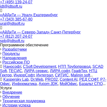
+7 (495) 139-24-07
idt@idtsoft.ru
«АйДиТи — Урал» Екатеринбург
+7 (343) 385-67-80
ural@idtsoft.ru
«АйДиТи — Северо-Запад» Санкт-Петербург
+7 (812) 207-24-07
spb@idtsoft.ru
Программное обеспечение
Разработчики
Продукты
Направления
Российское ПО
Нанософт
,
CSoft Development
,
НТП Трубопровод
,
SCAD
Soft
,
ТЕСИС
,
ЛИРА сервис
,
ЛИРА софт
,
ГрафТех
,
НТЦ
Гектор
,
ИндорСофт
,
Интеграл
,
СИТИС
,
Malinin soft
...
Kaspersky Lab
,
Dr.Web
,
PRO32
,
Content AI
,
РЕД СОФТ
,
Р7-
Офис
,
Информатика
,
Axiom JDK
,
МойОфис
,
Базальт СПО
...
Услуги
Внедрение
Обучение
Техническая поддержка
Истории успеха