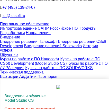
+7 (495) 139-24-07
idt@idtsoft.ru
Программное обеспечение
Импортозамещение САПР
Российское ПО
Продукты
Разработчики
Направления
Внедрение
Внедрение решений Нанософт
Внедрение решений CSoft
Development
Внедрение решений Solidworks
Истории
успеха
Обучение
Курсы по работе с ПО Нанософт
Курсы по работе с ПО
CSoft Development (Model Studio CS)
Курсы по работе с ПО
ЛИРА сервис
Курсы по работе с ПО SOLIDWORKS
Техническая поддержка
Все акции АйДиТи и Партнеров
Внедрение и обучение
Model Studio CS