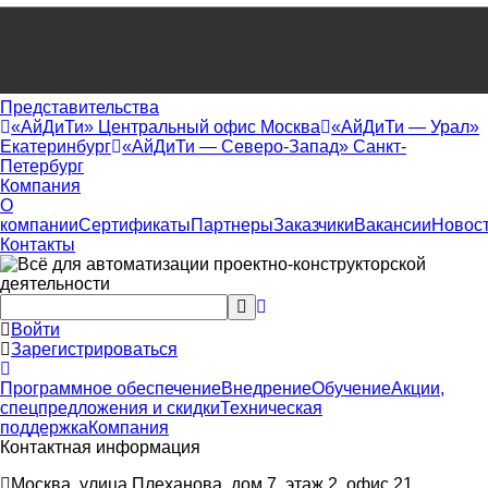
Представительства
«АйДиТи» Центральный офис Москва
«АйДиТи — Урал»
Екатеринбург
«АйДиТи — Северо-Запад» Санкт-
Петербург
Компания
О
компании
Сертификаты
Партнеры
Заказчики
Вакансии
Новос
Контакты
Войти
Зарегистрироваться
Программное обеспечение
Внедрение
Обучение
Акции,
спецпредложения и скидки
Техническая
поддержка
Компания
Контактная информация
Москва, улица Плеханова, дом 7, этаж 2, офис 21