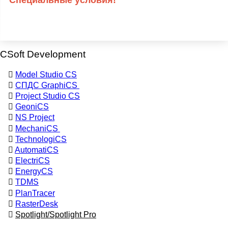
Специальные условия!
CSoft Development
Model Studio CS
Основная
СПДС GraphiCS
Project Studio CS
навигация
GeoniCS
по
NS Project
разработчикам
MechaniCS
TechnologiCS
ПО
AutomatiCS
и
ElectriCS
оборудования
EnergyCS
TDMS
PlanTracer
RasterDesk
Spotlight/Spotlight Pro