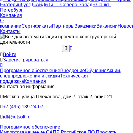
Екатеринбург
«АйДиТи — Северо-Запад» Санкт-
Петербург
Компания
О
компании
Сертификаты
Партнеры
Заказчики
Вакансии
Новос
Контакты
Войти
Зарегистрироваться
Программное обеспечение
Внедрение
Обучение
Акции,
спецпредложения и скидки
Техническая
поддержка
Компания
Контактная информация
Москва, улица Плеханова, дом 7, этаж 2, офис 21
+7 (495) 139-24-07
idt@idtsoft.ru
Программное обеспечение
Импортозамещение САПР
Российское ПО
Продукты