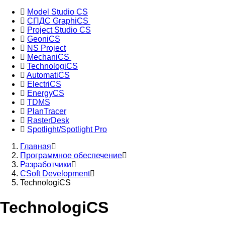
Model Studio CS
СПДС GraphiCS
Основная
Project Studio CS
навигация
GeoniCS
NS Project
по
MechaniCS
разработчикам
TechnologiCS
AutomatiCS
ПО
ElectriCS
и
EnergyCS
TDMS
оборудования
PlanTracer
RasterDesk
Spotlight/Spotlight Pro
Главная
Программное обеспечение
Строка
Разработчики
навигации
CSoft Development
TechnologiCS
TechnologiCS