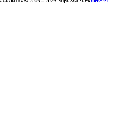
«АйДиТи» © 2006 – 2026
Разработка сайта
filinkov.ru