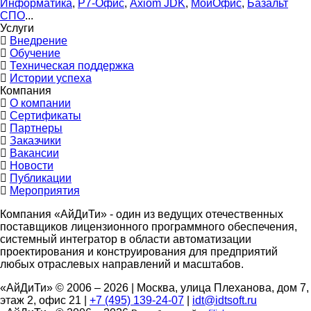
Информатика
,
Р7-Офис
,
Axiom JDK
,
МойОфис
,
Базальт
СПО
...
Услуги
Внедрение
Обучение
Техническая поддержка
Истории успеха
Компания
О компании
Сертификаты
Партнеры
Заказчики
Вакансии
Новости
Публикации
Мероприятия
Компания «АйДиТи» - один из ведущих отечественных
поставщиков лицензионного программного обеспечения,
системный интегратор в области автоматизации
проектирования и конструирования для предприятий
любых отраслевых направлений и масштабов.
«АйДиТи» © 2006 – 2026
|
Москва, улица Плеханова, дом 7,
этаж 2, офис 21
|
+7 (495) 139-24-07
|
idt@idtsoft.ru