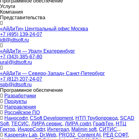
Программное обеспечение
Услуги
Компания
Представительства
«АйДиТи» Центральный офис Москва
+7 (495) 139-24-07
idt@idtsoft.ru
«АйДиТи — Урал» Екатеринбург
+7 (343) 385-67-80
ural@idtsoft.ru
«АйДиТи — Северо-Запад» Санкт-Петербург
+7 (812) 207-24-07
spb@idtsoft.ru
Программное обеспечение
Разработчики
Продукты
Направления
Российское ПО
Нанософт
,
CSoft Development
,
НТП Трубопровод
,
SCAD
Soft
,
ТЕСИС
,
ЛИРА сервис
,
ЛИРА софт
,
ГрафТех
,
НТЦ
Гектор
,
ИндорСофт
,
Интеграл
,
Malinin soft
,
СИТИС
...
Kaspersky Lab
,
Dr.Web
,
PRO32
,
Content AI
,
РЕД СОФТ
,