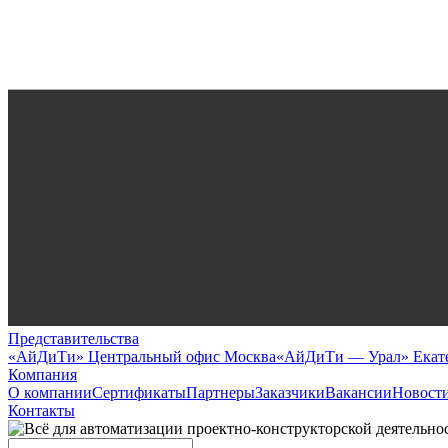
Представительства
«АйДиТи» Центральный офис Москва
«АйДиТи — Урал» Екат
Компания
О компании
Сертификаты
Партнеры
Заказчики
Вакансии
Новост
Контакты