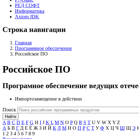
РЕД СОФТ
Информатика
Axiom JDK
Строка навигации
Главная
Программное обеспечение
Российское ПО
Российское ПО
Програмное обеспечение ведущих отеч
Импортозамещение в действии
Поиск
A
B
C
D
E
F
G
H
I
J
K
L
M
N
O
P
Q
R
S
T
U
V
W
X
Y
Z
А
Б
В
Г
Д
Е
Ё
Ж
З
И
Й
К
Л
М
Н
О
П
Р
С
Т
У
Ф
Х
Ц
Ч
Ш
Щ
Э
1
2
3
4
5
6
7
8
9