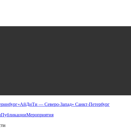
еринбург
«АйДиТи — Северо-Запад» Санкт-Петербург
и
Публикации
Мероприятия