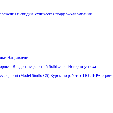
дложения и скидки
Техническая поддержка
Компания
чики
Направления
opment
Внедрение решений Solidworks
Истории успеха
velopment (Model Studio CS)
Курсы по работе с ПО ЛИРА серви