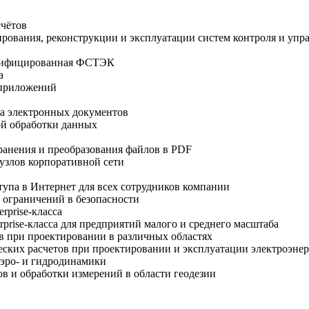
счётов
рования, реконструкции и эксплуатации систем контроля и упр
ертифицированная ФСТЭК
a
-приложений
ка электронных документов
ой обработки данных
ранения и преобразования файлов в PDF
узлов корпоративной сети
тупа в Интернет для всех сотрудников компании
 ограничений в безопасности
rprise-класса
prise-класса для предприятий малого и среднего масштаба
в при проектировании в различных областях
ских расчетов при проектировании и эксплуатации электроэне
аэро- и гидродинамики
ов и обработки измерений в области геодезии