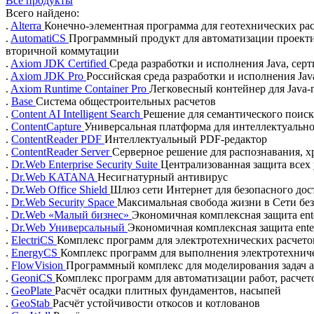
Все продукты
Всего найдено:
.
Alterra
Конечно-элементная программа для геотехнических ра
.
AutomatiCS
Программный продукт для автоматизации проекти
вторичной коммутации
.
Axiom JDK Certified
Cреда разработки и исполнения Java, с
.
Axiom JDK Pro
Российская среда разработки и исполнения Jav
.
Axiom Runtime Container Pro
Легковесный контейнер для Java
.
Base
Система общестроительных расчетов
.
Content AI Intelligent Search
Решение для семантического поис
.
ContentCapture
Универсальная платформа для интеллектуальн
.
ContentReader PDF
Интеллектуальный PDF-редактор
.
ContentReader Server
Серверное решение для распознавания, х
.
Dr.Web Enterprise Security Suite
Централизованная защита всех 
.
Dr.Web KATANA
Несигнатурный антивирус
.
Dr.Web Office Shield
Шлюз сети Интернет для безопасного дос
.
Dr.Web Security Space
Максимальная свобода жизни в Сети без
.
Dr.Web «Малый бизнес»
Экономичная комплексная защита ente
.
Dr.Web Универсальный
Экономичная комплексная защита enter
.
ElectriCS
Комплекс программ для электротехнических расчето
.
EnergyCS
Комплекс программ для выполнения электротехниче
.
FlowVision
Программный комплекс для моделирования задач 
.
GeoniCS
Комплекс программ для автоматизации работ, расчет
.
GeoPlate
Расчёт осадки плитных фундаментов, насыпей
.
GeoStab
Расчёт устойчивости откосов и котлованов