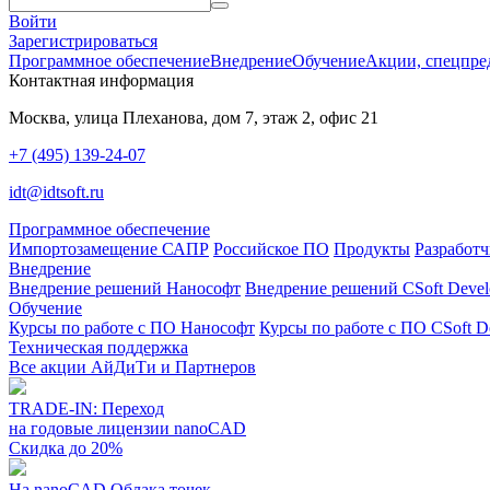
Войти
Зарегистрироваться
Программное обеспечение
Внедрение
Обучение
Акции, спецпре
Контактная информация
Москва, улица Плеханова, дом 7, этаж 2, офис 21
+7 (495) 139-24-07
idt@idtsoft.ru
Программное обеспечение
Импортозамещение САПР
Российское ПО
Продукты
Разработ
Внедрение
Внедрение решений Нанософт
Внедрение решений CSoft Devel
Обучение
Курсы по работе с ПО Нанософт
Курсы по работе с ПО CSoft De
Техническая поддержка
Все акции АйДиТи и Партнеров
TRADE-IN: Переход
на годовые лицензии nanoCAD
Скидка до 20%
На nanoCAD Облака точек