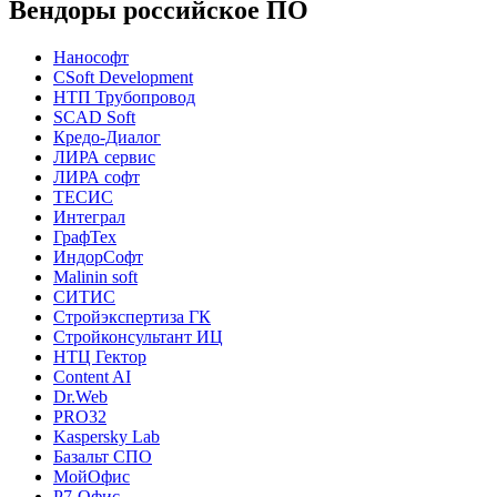
Вендоры российское ПО
Нанософт
CSoft Development
НТП Трубопровод
SCAD Soft
Кредо-Диалог
ЛИРА сервис
ЛИРА софт
ТЕСИС
Интеграл
ГрафТех
ИндорСофт
Malinin soft
СИТИС
Стройэкспертиза ГК
Стройконсультант ИЦ
НТЦ Гектор
Content AI
Dr.Web
PRO32
Kaspersky Lab
Базальт СПО
МойОфис
Р7-Офис