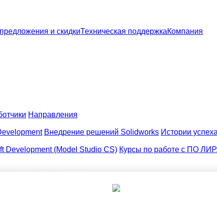
цпредложения и скидки
Техническая поддержка
Компания
ботчики
Направления
Development
Внедрение решений Solidworks
Истории успех
t Development (Model Studio CS)
Курсы по работе с ПО ЛИР