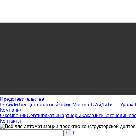
Представительства
«АйДиТи» Центральный офис Москва
«АйДиТи — Урал» 
Компания
О компании
Сертификаты
Партнеры
Заказчики
Вакансии
Ново
Контакты