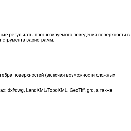
рные результаты прогнозируемого поведения поверхности в
инструмента вариограмм.
лгебра поверхностей (включая возможности сложных
 dxf/dwg, LandXML/TopoXML, GeoTiff, grd, а также