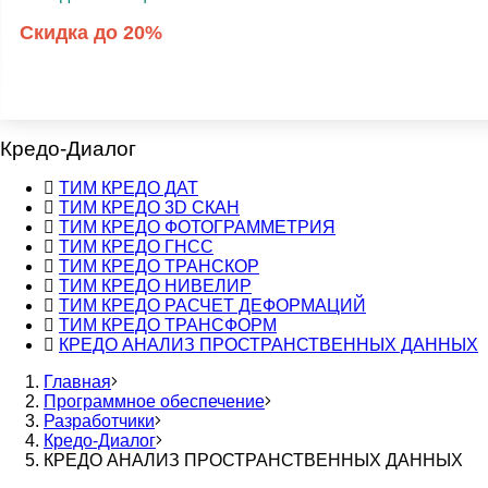
Скидка до 20%
Кредо-Диалог
ТИМ КРЕДО ДАТ
ТИМ КРЕДО 3D СКАН
Основная
ТИМ КРЕДО ФОТОГРАММЕТРИЯ
навигация
ТИМ КРЕДО ГНСС
ТИМ КРЕДО ТРАНСКОР
по
ТИМ КРЕДО НИВЕЛИР
разработчикам
ТИМ КРЕДО РАСЧЕТ ДЕФОРМАЦИЙ
ТИМ КРЕДО ТРАНСФОРМ
ПО
КРЕДО АНАЛИЗ ПРОСТРАНСТВЕННЫХ ДАННЫХ
и
Главная
оборудования
Программное обеспечение
Строка
Разработчики
навигации
Кредо-Диалог
КРЕДО АНАЛИЗ ПРОСТРАНСТВЕННЫХ ДАННЫХ