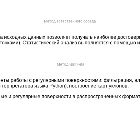
Метод естественного соседа
иза исходных данных позволяет получать наиболее достове
очками). Статистический анализ выполняется с помощью 
Метод кригинга
нты работы с регулярными поверхностями: фильтрация, а
терпретатора языка Python), построение карт уклонов.
е и регулярные поверхности в распространенных форматах: