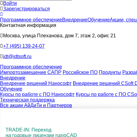
Войти
Зарегистрироваться
Программное обеспечение
Внедрение
Обучение
Акции, спе
Контактная информация
Москва, улица Плеханова, дом 7, этаж 2, офис 21
+7 (495) 139-24-07
idt@idtsoft.ru
Программное обеспечение
Импортозамещение САПР
Российское ПО
Продукты
Разра
Внедрение
Внедрение решений Нанософт
Внедрение решений CSoft 
Обучение
Курсы по работе с ПО Нанософт
Курсы по работе с ПО CSof
Техническая поддержка
Все акции АйДиТи и Партнеров
TRADE-IN: Переход
на годовые лицензии nanoCAD