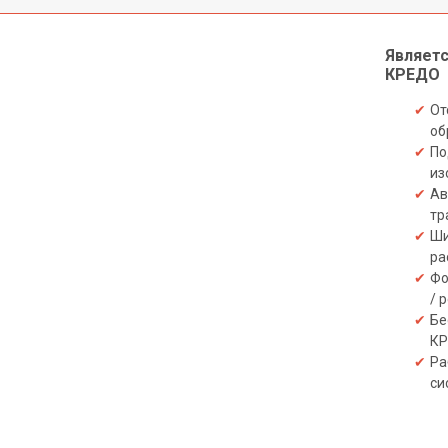
Являет
КРЕДО
От
об
По
из
Ав
тр
Ши
ра
Фо
/ 
Бе
К
Ра
си