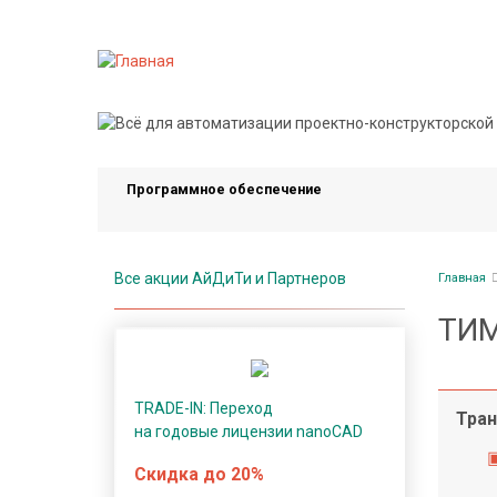
Перейти
к
основному
содержанию
П
р
о
Программное обеспечение
г
р
а
Стро
м
Все акции АйДиТи и Партнеров
Главная
нави
м
ТИМ
н
о
е
TRADE-IN: Переход
о
Тран
на годовые лицензии nanoCAD
б
е
Скидка до 20%