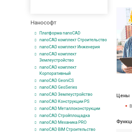
с
п
е
Нанософт
ч
е
Основная
Платформа nanoCAD
н
навигация
nanoCAD комплект Строительство
и
по
nanoCAD комплект Инженерия
е
разработчикам
nanoCAD комплект
Землеустройство
ПО
nanoCAD комплект
и
В
Корпоративный
оборудования
н
nanoCAD GeoniCS
е
nanoCAD GeoSeries
д
nanoCAD Землеустройство
Цены
р
nanoCAD Конструкции PS
е
В
nanoCAD Металлоконструкции
н
nanoCAD Стройплощадка
и
Функц
nanoCAD Механика PRO
е
nanoCAD BIM Строительство