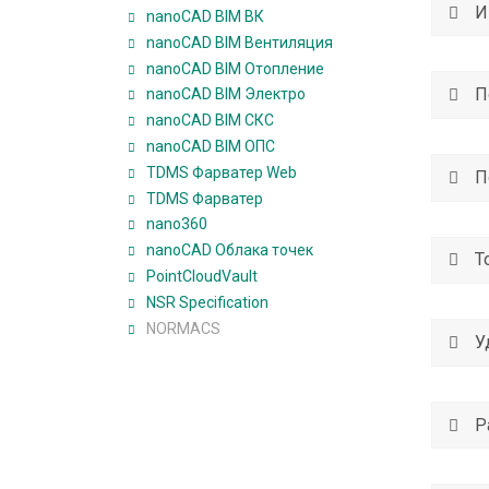
И
nanoCAD BIM ВК
nanoCAD BIM Вентиляция
О
nanoCAD BIM Отопление
б
П
nanoCAD BIM Электро
у
nanoCAD BIM СКС
ч
nanoCAD BIM ОПС
е
TDMS Фарватер Web
П
н
TDMS Фарватер
и
nano360
е
nanoCAD Облака точек
Т
PointCloudVault
А
NSR Specification
NORMACS
к
У
ц
и
и
Р
,
с