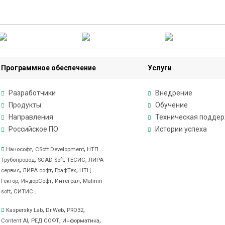
Программное обеспечение
Услуги
Разработчики
Внедрение
Продукты
Обучение
Направления
Техническая подде
Российское ПО
Истории успеха
,
,
Нанософт
CSoft Development
НТП
,
,
,
Трубопровод
SCAD Soft
ТЕСИС
ЛИРА
,
,
,
сервис
ЛИРА софт
ГрафТех
НТЦ
,
,
,
Гектор
ИндорСофт
Интеграл
Malinin
,
...
soft
СИТИС
,
,
,
Kaspersky Lab
Dr.Web
PRO32
,
,
,
Content AI
РЕД СОФТ
Информатика