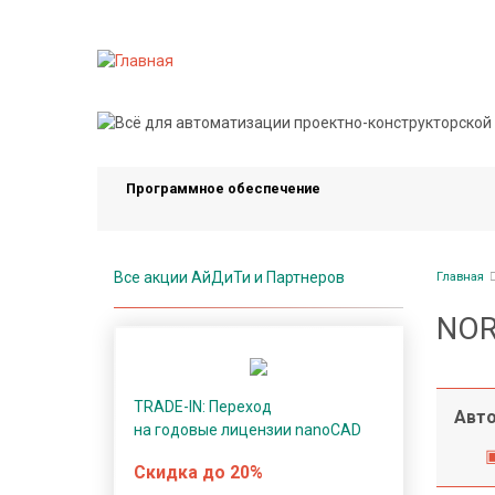
Перейти
к
основному
содержанию
П
р
о
Программное обеспечение
г
р
а
Стро
м
Все акции АйДиТи и Партнеров
Главная
нави
м
NO
н
о
е
TRADE-IN: Переход
о
Авто
на годовые лицензии nanoCAD
б
е
Скидка до 20%