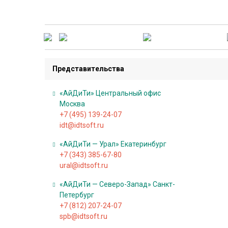
д
к
и
Т
Представительства
е
х
«АйДиТи» Центральный офис
н
Москва
и
+7 (495) 139-24-07
ч
idt@idtsoft.ru
е
«АйДиТи — Урал» Екатеринбург
с
+7 (343) 385-67-80
к
ural@idtsoft.ru
а
«АйДиТи — Северо-Запад» Санкт-
я
Петербург
п
+7 (812) 207-24-07
о
spb@idtsoft.ru
д