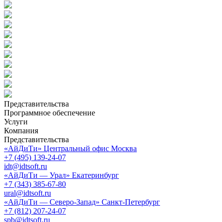
Представительства
Программное обеспечение
Услуги
Компания
Представительства
«АйДиТи» Центральный офис Москва
+7 (495) 139-24-07
idt@idtsoft.ru
«АйДиТи — Урал» Екатеринбург
+7 (343) 385-67-80
ural@idtsoft.ru
«АйДиТи — Северо-Запад» Санкт-Петербург
+7 (812) 207-24-07
spb@idtsoft.ru