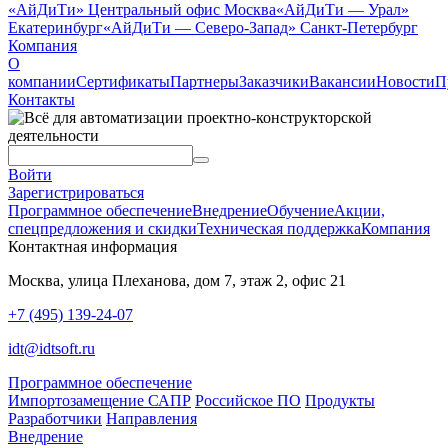
«АйДиТи» Центральный офис Москва
«АйДиТи — Урал»
Екатеринбург
«АйДиТи — Северо-Запад» Санкт-Петербург
Компания
О
компании
Сертификаты
Партнеры
Заказчики
Вакансии
Новости
П
Контакты
Войти
Зарегистрироваться
Программное обеспечение
Внедрение
Обучение
Акции,
спецпредложения и скидки
Техническая поддержка
Компания
Контактная информация
Москва, улица Плеханова, дом 7, этаж 2, офис 21
+7 (495) 139-24-07
idt@idtsoft.ru
Программное обеспечение
Импортозамещение САПР
Российское ПО
Продукты
Разработчики
Направления
Внедрение