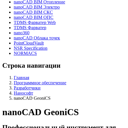
nanoCAD BIM Отопление
nanoCAD BIM Электро
nanoCAD BIM СКС
nanoCAD BIM ОПС
TDMS Фарватер Web
TDMS Фарватер
nano360
nanoCAD Облака точек
PointCloudVault
NSR Specification
NORMACS
Строка навигации
Главная
Программное обеспечение
Разработчики
Нанософт
nanoCAD GeoniCS
nanoCAD GeoniCS
Профессиональный инструмент для