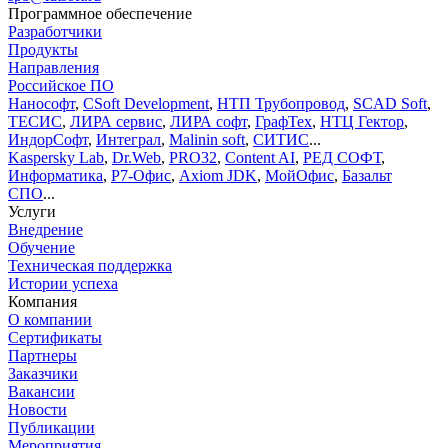
Программное обеспечение
Разработчики
Продукты
Направления
Российское ПО
Нанософт
,
CSoft Development
,
НТП Трубопровод
,
SCAD Soft
,
ТЕСИС
,
ЛИРА сервис
,
ЛИРА софт
,
ГрафТех
,
НТЦ Гектор
,
ИндорСофт
,
Интеграл
,
Malinin soft
,
СИТИС
...
Kaspersky Lab
,
Dr.Web
,
PRO32
,
Content AI
,
РЕД СОФТ
,
Информатика
,
Р7-Офис
,
Axiom JDK
,
МойОфис
,
Базальт
СПО
...
Услуги
Внедрение
Обучение
Техническая поддержка
Истории успеха
Компания
О компании
Сертификаты
Партнеры
Заказчики
Вакансии
Новости
Публикации
Мероприятия