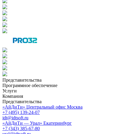
Представительства
Программное обеспечение
Услуги
Компания
Представительства
«АйДиТи» Центральный офис Москва
+7 (495) 139-24-07
idt@idtsoft.ru
«АйДиТи — Урал» Екатеринбург
+7 (343) 385-67-80
ural@idtsoft.ru