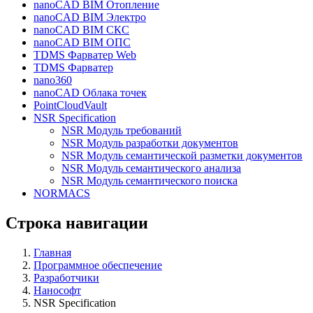
nanoCAD BIM Отопление
nanoCAD BIM Электро
nanoCAD BIM СКС
nanoCAD BIM ОПС
TDMS Фарватер Web
TDMS Фарватер
nano360
nanoCAD Облака точек
PointCloudVault
NSR Specification
NSR Модуль требований
NSR Модуль разработки документов
NSR Модуль семантической разметки документов
NSR Модуль семантического анализа
NSR Модуль семантического поиска
NORMACS
Строка навигации
Главная
Программное обеспечение
Разработчики
Нанософт
NSR Specification