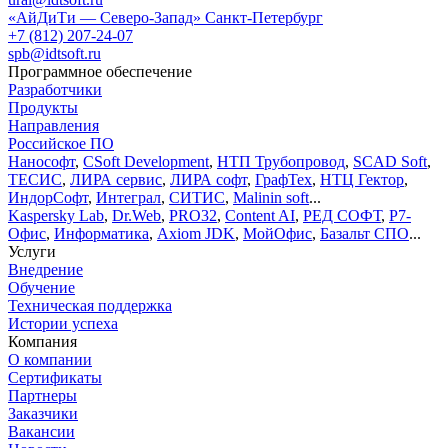
«АйДиТи — Северо-Запад» Санкт-Петербург
+7 (812) 207-24-07
spb@idtsoft.ru
Программное обеспечение
Разработчики
Продукты
Направления
Российское ПО
Нанософт
,
CSoft Development
,
НТП Трубопровод
,
SCAD Soft
,
ТЕСИС
,
ЛИРА сервис
,
ЛИРА софт
,
ГрафТех
,
НТЦ Гектор
,
ИндорСофт
,
Интеграл
,
СИТИС
,
Malinin soft
...
Kaspersky Lab
,
Dr.Web
,
PRO32
,
Content AI
,
РЕД СОФТ
,
Р7-
Офис
,
Информатика
,
Axiom JDK
,
МойОфис
,
Базальт СПО
...
Услуги
Внедрение
Обучение
Техническая поддержка
Истории успеха
Компания
О компании
Сертификаты
Партнеры
Заказчики
Вакансии