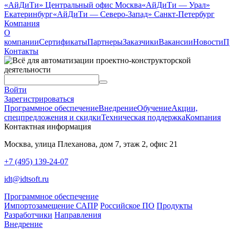
«АйДиТи» Центральный офис Москва
«АйДиТи — Урал»
Екатеринбург
«АйДиТи — Северо-Запад» Санкт-Петербург
Компания
О
компании
Сертификаты
Партнеры
Заказчики
Вакансии
Новости
П
Контакты
Войти
Зарегистрироваться
Программное обеспечение
Внедрение
Обучение
Акции,
спецпредложения и скидки
Техническая поддержка
Компания
Контактная информация
Москва, улица Плеханова, дом 7, этаж 2, офис 21
+7 (495) 139-24-07
idt@idtsoft.ru
Программное обеспечение
Импортозамещение САПР
Российское ПО
Продукты
Разработчики
Направления
Внедрение