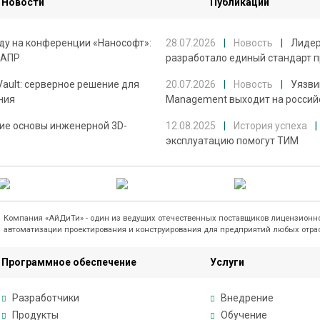
Новости
Публикации
ду на конференции «Нанософт»:
28.07.2026
|
Новость
|
Лидер
САПР
разработало единый стандарт 
Vault: серверное решение для
20.07.2026
|
Новость
|
Уязвим
ния
Management выходит на россий
ие основы инженерной 3D-
12.08.2025
|
История успеха
|
эксплуатацию помогут ТИМ
Компания «АйДиТи» - один из ведущих отечественных поставщиков лицензионно
автоматизации проектирования и конструирования для предприятий любых отра
Программное обеспечение
Услуги
Разработчики
Внедрение
Продукты
Обучение