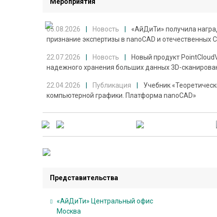
Мероприятия
О
05.08.2026
|
Новость
|
«АйДиТи» получила награ
б
признание экспертизы в nanoCAD и отечественных 
у
22.07.2026
|
Новость
|
Новый продукт PointCloud
ч
надежного хранения больших данных 3D-сканирова
е
н
22.04.2026
|
Публикация
|
Учебник «Теоретическ
и
компьютерной графики. Платформа nanoCAD»
е
А
к
ц
и
Представительства
и
,
«АйДиТи» Центральный офис
с
Москва