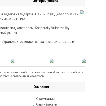
Истории успеха
ы задают стандарты: АО «СиСофт Девелопмент»
применения ТИМ
ости под контролем: Kaspersky Vulnerability
ский рынок
«Уралэлектромедь»: связать строительство и
го программного обеспечения, системный интегратор в области
слевых направлений и масштабов.
Компания
О компании
Сертификаты